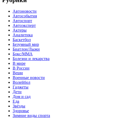
Рубрики
Автоновости
Автособытия
Автоспорт
Автоэксперт
Актеры
Аналитика
Баскетбол
Безумный мир
Биатлон/Лыжи
Бокс/MMA
Болезни и лекарства
В мире
В России
Вещи
Военные новости
Волейбол
Гаджеты
Дети
Дом и сад
Еда
Звёзды
Здоровье
Зимние виды спорта