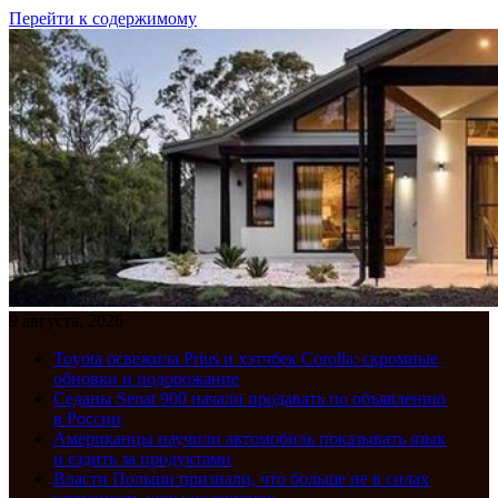
Перейти к содержимому
9 августа, 2026
Toyota освежила Prius и хэтчбек Corolla: скромные
обновки и подорожание
Седаны Senat 900 начали продавать по объявлению
в России
Американцы научили автомобиль показывать язык
и ездить за продуктами
Власти Польши признали, что больше не в силах