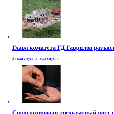
Глава комитета ГД Гаврилов разъяс
2 года спустя
2 года спустя
Спрогнозирован трехкратный рост 