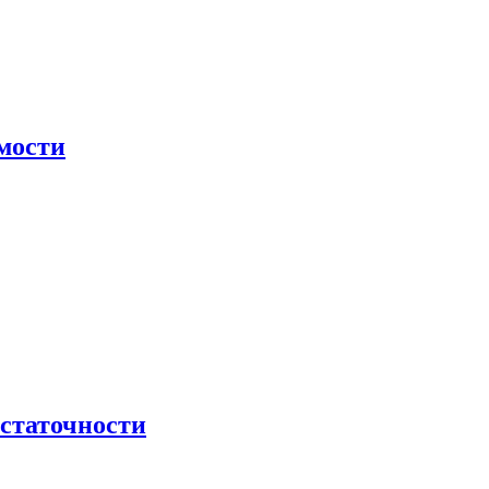
мости
остаточности