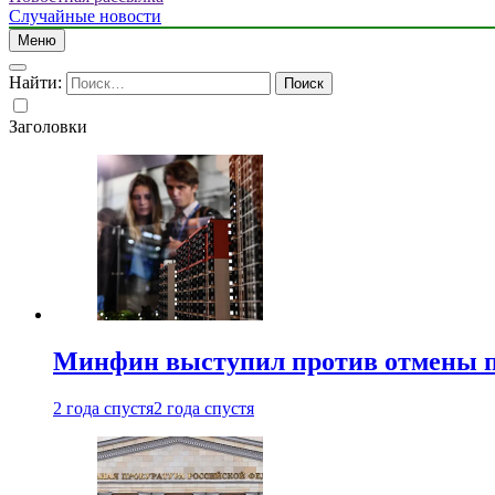
Случайные новости
Меню
Найти:
Заголовки
Минфин выступил против отмены пе
2 года спустя
2 года спустя