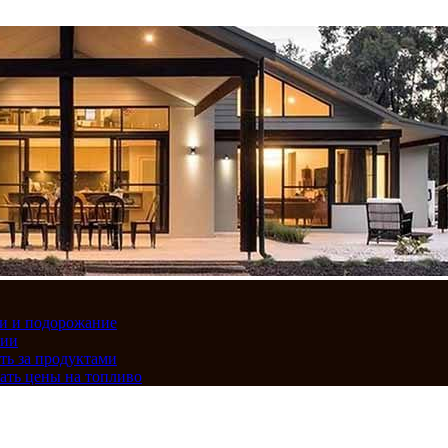
вки и подорожание
сии
ть за продуктами
ать цены на топливо