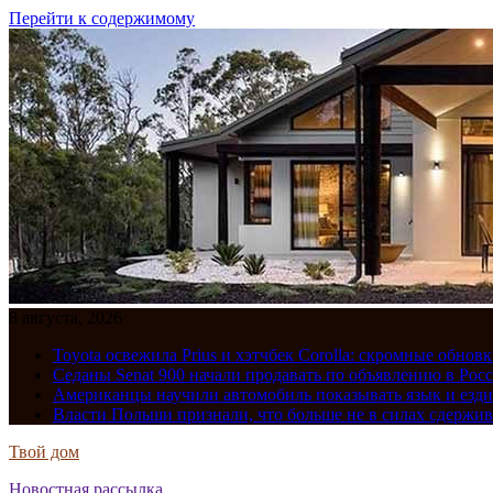
Перейти к содержимому
8 августа, 2026
Toyota освежила Prius и хэтчбек Corolla: скромные обно
Седаны Senat 900 начали продавать по объявлению в Рос
Американцы научили автомобиль показывать язык и езди
Власти Польши признали, что больше не в силах сдержив
Твой дом
Новостная рассылка