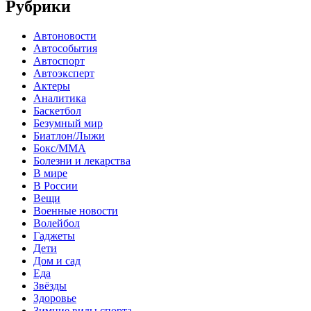
Рубрики
Автоновости
Автособытия
Автоспорт
Автоэксперт
Актеры
Аналитика
Баскетбол
Безумный мир
Биатлон/Лыжи
Бокс/MMA
Болезни и лекарства
В мире
В России
Вещи
Военные новости
Волейбол
Гаджеты
Дети
Дом и сад
Еда
Звёзды
Здоровье
Зимние виды спорта