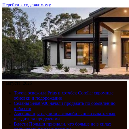
Перейти к содержимому
7 августа, 2026
Toyota освежила Prius и хэтчбек Corolla: скромные
обновки и подорожание
Седаны Senat 900 начали продавать по объявлению
в России
Американцы научили автомобиль показывать язык
и ездить за продуктами
Власти Польши признали, что больше не в силах