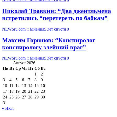
Николай Травкин: “Два джентльмена
встретились “перетереть по бабкам”
NEWSru.com :: Мнения
5 лет спустя
0
Максим Горюнов: “Конспиролог
конспирологу злейший враг”
NEWSru.com :: Мнения
5 лет спустя
0
Август 2026
Пн
Вт
Ср
Чт
Пт
Сб
Вс
1
2
3
4
5
6
7
8
9
10
11
12
13
14
15
16
17
18
19
20
21
22
23
24
25
26
27
28
29
30
31
« Июл