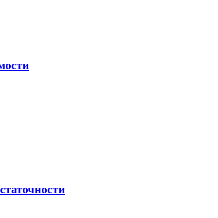
мости
остаточности