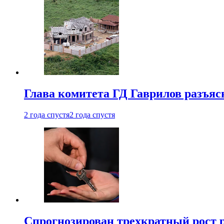
Глава комитета ГД Гаврилов разъяс
2 года спустя
2 года спустя
Спрогнозирован трехкратный рост 