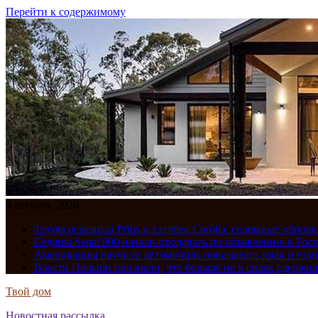
Перейти к содержимому
8 августа, 2026
Toyota освежила Prius и хэтчбек Corolla: скромные обно
Седаны Senat 900 начали продавать по объявлению в Рос
Американцы научили автомобиль показывать язык и езди
Власти Польши признали, что больше не в силах сдержив
Твой дом
Новостная рассылка