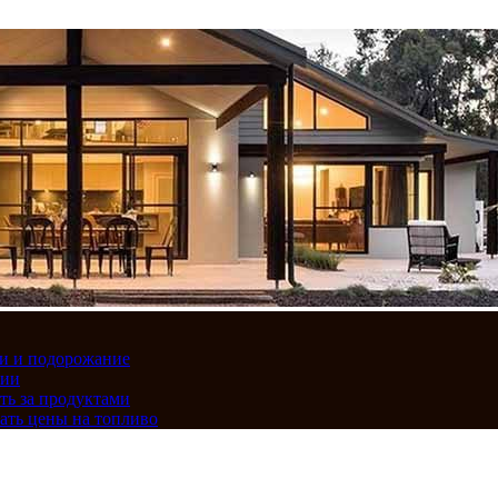
вки и подорожание
сии
ть за продуктами
ать цены на топливо