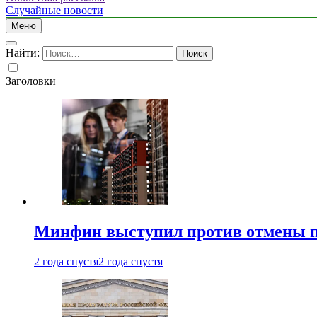
Случайные новости
Меню
Найти:
Заголовки
Минфин выступил против отмены пе
2 года спустя
2 года спустя