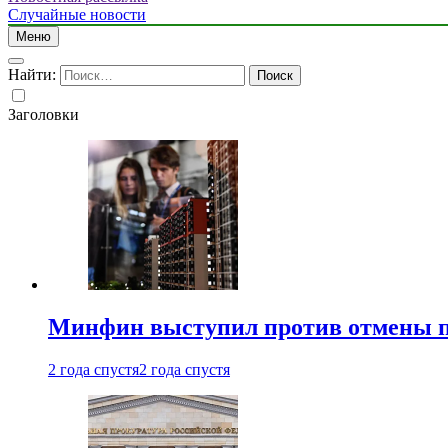
Случайные новости
Меню
Найти:
Заголовки
Минфин выступил против отмены пе
2 года спустя
2 года спустя