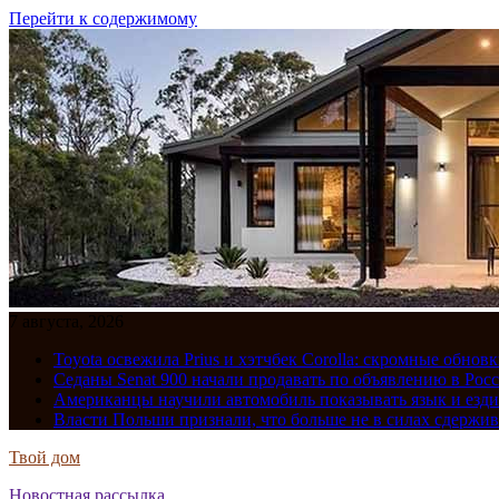
Перейти к содержимому
7 августа, 2026
Toyota освежила Prius и хэтчбек Corolla: скромные обно
Седаны Senat 900 начали продавать по объявлению в Рос
Американцы научили автомобиль показывать язык и езди
Власти Польши признали, что больше не в силах сдержив
Твой дом
Новостная рассылка