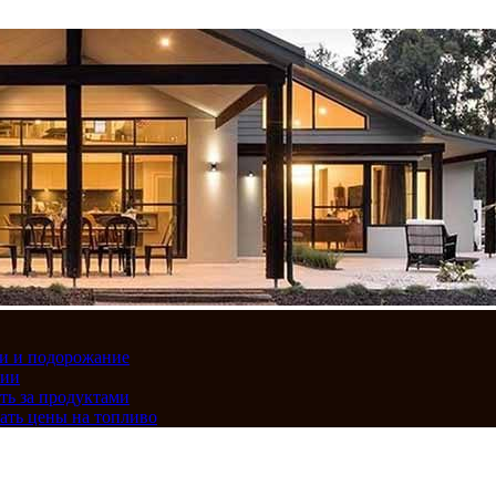
вки и подорожание
сии
ть за продуктами
ать цены на топливо