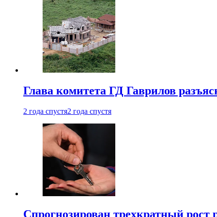
Глава комитета ГД Гаврилов разъяс
2 года спустя
2 года спустя
Спрогнозирован трехкратный рост 