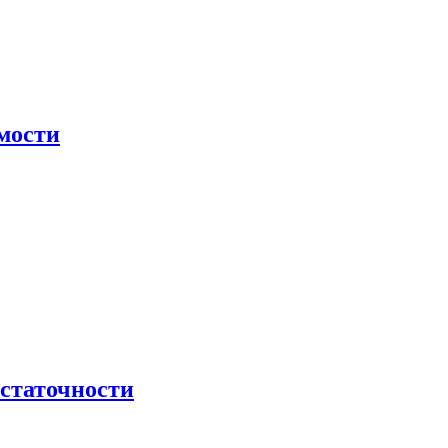
мости
остаточности