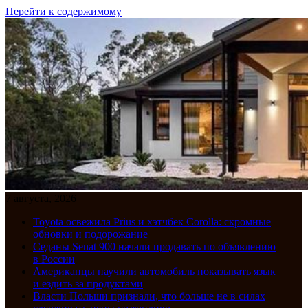
Перейти к содержимому
7 августа, 2026
Toyota освежила Prius и хэтчбек Corolla: скромные
обновки и подорожание
Седаны Senat 900 начали продавать по объявлению
в России
Американцы научили автомобиль показывать язык
и ездить за продуктами
Власти Польши признали, что больше не в силах