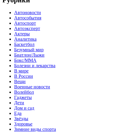
Рубрики
Автоновости
Автособытия
Автоспорт
Автоэксперт
Актеры
Аналитика
Баскетбол
Безумный мир
Биатлон/Лыжи
Бокс/MMA
Болезни и лекарства
В мире
В России
Вещи
Военные новости
Волейбол
Гаджеты
Дети
Дом и сад
Еда
Звёзды
Здоровье
Зимние виды спорта