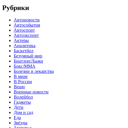
Рубрики
Автоновости
Автособытия
Автоспорт
Автоэксперт
Актеры
Аналитика
Баскетбол
Безумный мир
Биатлон/Лыжи
Бокс/MMA
Болезни и лекарства
В мире
В России
Вещи
Военные новости
Волейбол
Гаджеты
Дети
Дом и сад
Еда
Звёзды
Здоровье