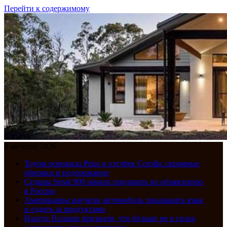
Перейти к содержимому
8 августа, 2026
Toyota освежила Prius и хэтчбек Corolla: скромные
обновки и подорожание
Седаны Senat 900 начали продавать по объявлению
в России
Американцы научили автомобиль показывать язык
и ездить за продуктами
Власти Польши признали, что больше не в силах