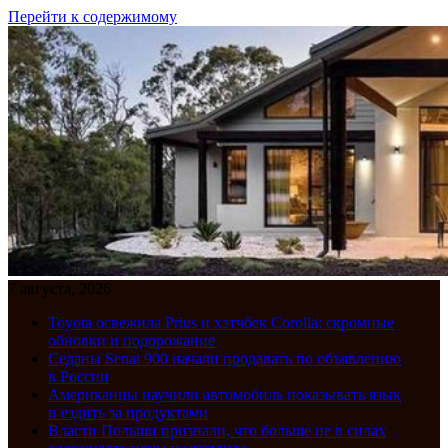
Перейти к содержимому
7 августа, 2026
Toyota освежила Prius и хэтчбек Corolla: скромные
обновки и подорожание
Седаны Senat 900 начали продавать по объявлению
в России
Американцы научили автомобиль показывать язык
и ездить за продуктами
Власти Польши признали, что больше не в силах