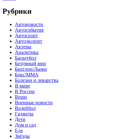
Рубрики
Автоновости
Автособытия
Автоспорт
Автоэксперт
Актеры
Аналитика
Баскетбол
Безумный мир
Биатлон/Лыжи
Бокс/MMA
Болезни и лекарства
В мире
В России
Вещи
Военные новости
Волейбол
Гаджеты
Дети
Дом и сад
Еда
Звёзды