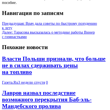
пособие.
Навигация по записям
Предыдущая:
Врач дала советы по быстрому похудению
к лету
Далее:
Тарасова высказалась о методике работы Винер
с гимнастками
Похожие новости
Власти Польши признали, что больше
не в силах сдерживать цены
на топливо
Газета.Ru
3 недели спустя
0
Лавров назвал последствие
возможного перекрытия Баб-эль-
Мандебского пролива