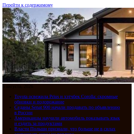
Перейти к содержимому
6 августа, 2026
Toyota освежила Prius и хэтчбек Corolla: скромные
обновки и подорожание
Седаны Senat 900 начали продавать по объявлению
в России
Американцы научили автомобиль показывать язык
и ездить за продуктами
Власти Польши признали, что больше не в силах