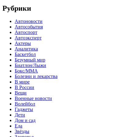
Рубрики
Автоновости
Автособытия
Автоспорт
Автоэксперт
Актеры
Аналитика
Баскетбол
Безумный мир
Биатлон/Лыжи
Бокс/MMA
Болезни и лекарства
В мире
В России
Вещи
Военные новости
Волейбол
Гаджеты
Дети
Дом и сад
Еда
Звёзды
Здоровье