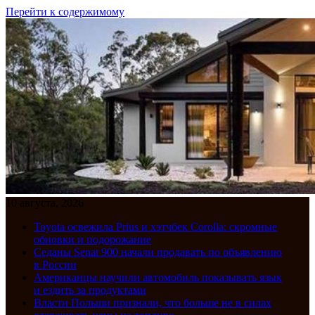
Перейти к содержимому
10 августа, 2026
Toyota освежила Prius и хэтчбек Corolla: скромные
обновки и подорожание
Седаны Senat 900 начали продавать по объявлению
в России
Американцы научили автомобиль показывать язык
и ездить за продуктами
Власти Польши признали, что больше не в силах