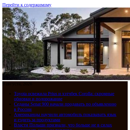
Перейти к содержимому
9 августа, 2026
Toyota освежила Prius и хэтчбек Corolla: скромные
обновки и подорожание
Седаны Senat 900 начали продавать по объявлению
в России
Американцы научили автомобиль показывать язык
и ездить за продуктами
Власти Польши признали, что больше не в силах