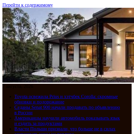
Перейти к содержимому
7 августа, 2026
Toyota освежила Prius и хэтчбек Corolla: скромные
обновки и подорожание
Седаны Senat 900 начали продавать по объявлению
в России
Американцы научили автомобиль показывать язык
и ездить за продуктами
Власти Польши признали, что больше не в силах