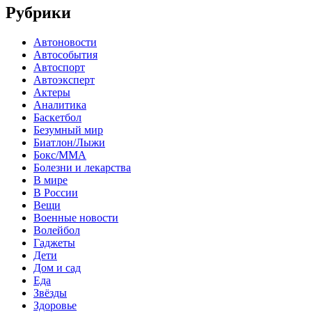
Рубрики
Автоновости
Автособытия
Автоспорт
Автоэксперт
Актеры
Аналитика
Баскетбол
Безумный мир
Биатлон/Лыжи
Бокс/MMA
Болезни и лекарства
В мире
В России
Вещи
Военные новости
Волейбол
Гаджеты
Дети
Дом и сад
Еда
Звёзды
Здоровье