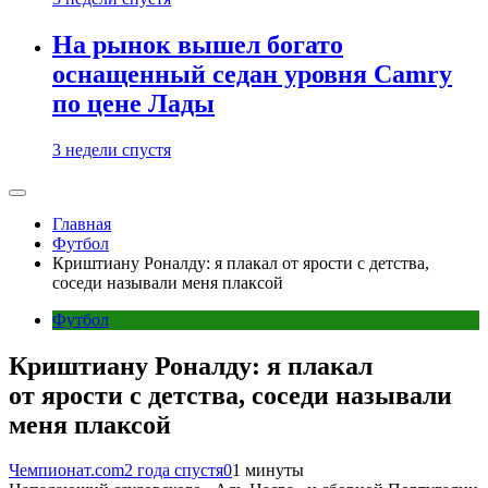
На рынок вышел богато
оснащенный седан уровня Camry
по цене Лады
3 недели спустя
Главная
Футбол
Криштиану Роналду: я плакал от ярости с детства,
соседи называли меня плаксой
Футбол
Криштиану Роналду: я плакал
от ярости с детства, соседи называли
меня плаксой
Чемпионат.com
2 года спустя
0
1 минуты