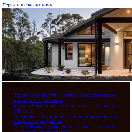
Перейти к содержимому
10 августа, 2026
Toyota освежила Prius и хэтчбек Corolla: скромные
обновки и подорожание
Седаны Senat 900 начали продавать по объявлению
в России
Американцы научили автомобиль показывать язык
и ездить за продуктами
Власти Польши признали, что больше не в силах