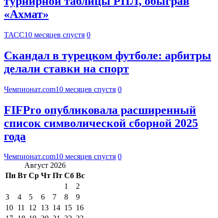
турнирной таблицы РПЛ, обыграв
«Ахмат»
ТАСС
10 месяцев спустя
0
Скандал в турецком футболе: арбитры
делали ставки на спорт
Чемпионат.com
10 месяцев спустя
0
FIFPro опубликовала расширенный
список символической сборной 2025
года
Чемпионат.com
10 месяцев спустя
0
Август 2026
Пн
Вт
Ср
Чт
Пт
Сб
Вс
1
2
3
4
5
6
7
8
9
10
11
12
13
14
15
16