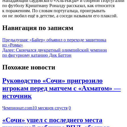
Нападающий саудовского «Аль-Насра» и сборной Португалии
по футболу Криштиану Роналду рассказал, как относится
к поражениям. По словам португальца, проигрывать
он не любил ещё в детстве, а соседи называли его плаксой.
Навигация по записям
Предыдущая:
«Байер» объявил о переходе защитника
из «Ромы»
Далее:
Скончался двукратный олимпийский чемпион
по фигурному катанию Дик Баттон
Похожие новости
Руководство «Сочи» пригрозило
игрокам перед матчем с «Ахматом» —
источник
Чемпионат.com
10 месяцев спустя
0
«Сочи» ушел с последнего места