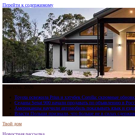
Перейти к содержимому
7 августа, 2026
Toyota освежила Prius и хэтчбек Corolla: скромные обно
Седаны Senat 900 начали продавать по объявлению в Рос
Американцы научили автомобиль показывать язык и езди
Власти Польши признали, что больше не в силах сдержив
Твой дом
Новостная рассылка