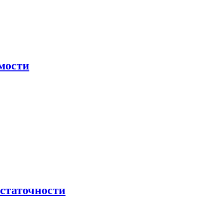
мости
остаточности