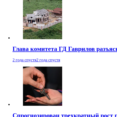
Глава комитета ГД Гаврилов разъяс
2 года спустя
2 года спустя
Спрогнозирован трехкратный рост 