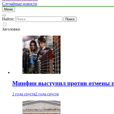
Случайные новости
Меню
Найти:
Заголовки
Минфин выступил против отмены пе
2 года спустя
2 года спустя