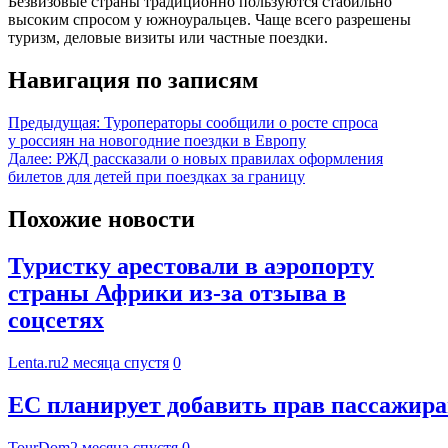
Безвизовые страны традиционно пользуются стабильно
высоким спросом у южноуральцев. Чаще всего разрешены
туризм, деловые визиты или частные поездки.
Навигация по записям
Предыдущая:
Туроператоры сообщили о росте спроса
у россиян на новогодние поездки в Европу
Далее:
РЖД рассказали о новых правилах оформления
билетов для детей при поездках за границу
Похожие новости
Туристку арестовали в аэропорту
страны Африки из-за отзыва в
соцсетях
Lenta.ru
2 месяца спустя
0
ЕС планирует добавить прав пассажира
TourDom
2 месяца спустя
0