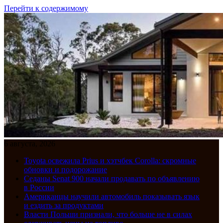
Перейти к содержимому
6 августа, 2026
Toyota освежила Prius и хэтчбек Corolla: скромные
обновки и подорожание
Седаны Senat 900 начали продавать по объявлению
в России
Американцы научили автомобиль показывать язык
и ездить за продуктами
Власти Польши признали, что больше не в силах