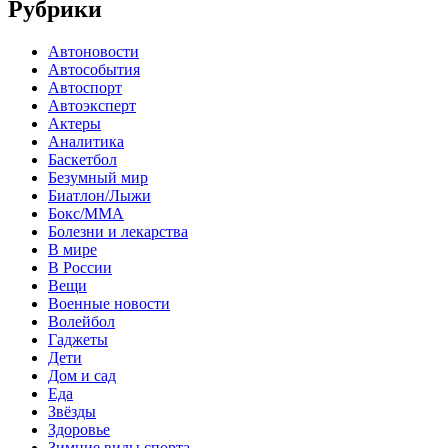
Рубрики
Автоновости
Автособытия
Автоспорт
Автоэксперт
Актеры
Аналитика
Баскетбол
Безумный мир
Биатлон/Лыжи
Бокс/MMA
Болезни и лекарства
В мире
В России
Вещи
Военные новости
Волейбол
Гаджеты
Дети
Дом и сад
Еда
Звёзды
Здоровье
Зимние виды спорта