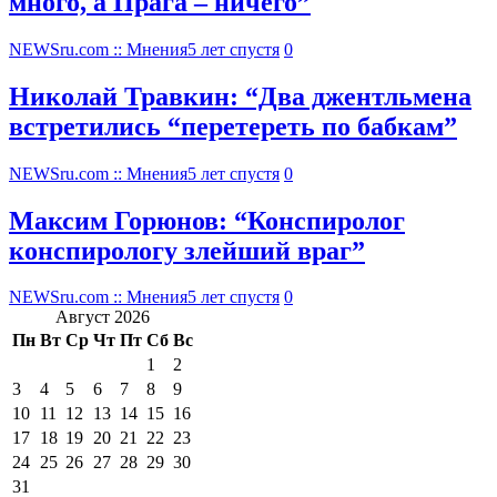
много, а Прага – ничего”
NEWSru.com :: Мнения
5 лет спустя
0
Николай Травкин: “Два джентльмена
встретились “перетереть по бабкам”
NEWSru.com :: Мнения
5 лет спустя
0
Максим Горюнов: “Конспиролог
конспирологу злейший враг”
NEWSru.com :: Мнения
5 лет спустя
0
Август 2026
Пн
Вт
Ср
Чт
Пт
Сб
Вс
1
2
3
4
5
6
7
8
9
10
11
12
13
14
15
16
17
18
19
20
21
22
23
24
25
26
27
28
29
30
31