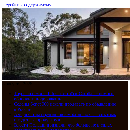
Перейти к содержимому
8 августа, 2026
Toyota освежила Prius и хэтчбек Corolla: скромные
обновки и подорожание
Седаны Senat 900 начали продавать по объявлению
в России
Американцы научили автомобиль показывать язык
и ездить за продуктами
Власти Польши признали, что больше не в силах