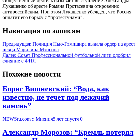
Общественный деятель называет выступление Александра
Лукашенко об аресте Романа Протасевича откровенно
антироссийским. При этом Лукашенко убежден, что Россия
оплатит его борьбу с "протестунами".
Навигация по записям
Предыдущая:
Полиция Нью-Гэмпшира выдала ордер на арест
певца Мэрилина Мэнсона
Далее:
Совет Профессиональной футбольной лиги одобрил
слияние с ФНЛ
Похожие новости
Борис Вишневский: “Вода, как
известно, не течет под лежачий
камень”
NEWSru.com :: Мнения
5 лет спустя
0
Александр Морозов: “Кремль потерял