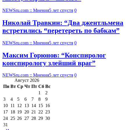
NEWSru.com :: Мнения
5 лет спустя
0
Николай Травкин: “Два джентльмена
встретились “перетереть по бабкам”
NEWSru.com :: Мнения
5 лет спустя
0
Максим Горюнов: “Конспиролог
конспирологу злейший враг”
NEWSru.com :: Мнения
5 лет спустя
0
Август 2026
Пн
Вт
Ср
Чт
Пт
Сб
Вс
1
2
3
4
5
6
7
8
9
10
11
12
13
14
15
16
17
18
19
20
21
22
23
24
25
26
27
28
29
30
31