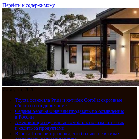
Перейти к содержимому
7 августа, 2026
Toyota освежила Prius и хэтчбек Corolla: скромные
обновки и подорожание
Седаны Senat 900 начали продавать по объявлению
в России
Американцы научили автомобиль показывать язык
и ездить за продуктами
Власти Польши признали, что больше не в силах