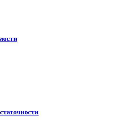
мости
остаточности