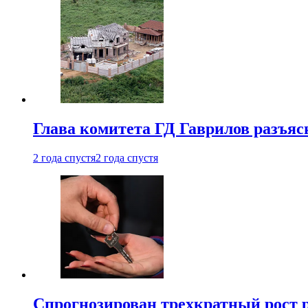
Глава комитета ГД Гаврилов разъяс
2 года спустя
2 года спустя
Спрогнозирован трехкратный рост 