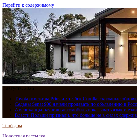
Перейти к содержимому
7 августа, 2026
Toyota освежила Prius и хэтчбек Corolla: скромные обно
Седаны Senat 900 начали продавать по объявлению в Рос
Американцы научили автомобиль показывать язык и езди
Власти Польши признали, что больше не в силах сдержив
Твой дом
Новостная рассылка