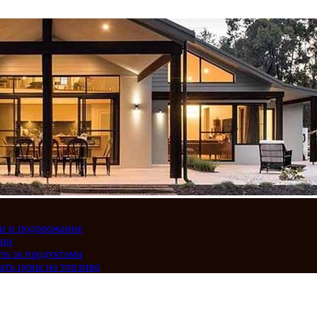
вки и подорожание
сии
ть за продуктами
ать цены на топливо