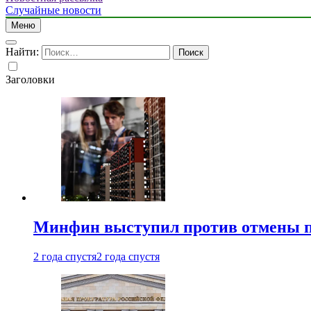
Случайные новости
Меню
Найти:
Заголовки
Минфин выступил против отмены пе
2 года спустя
2 года спустя