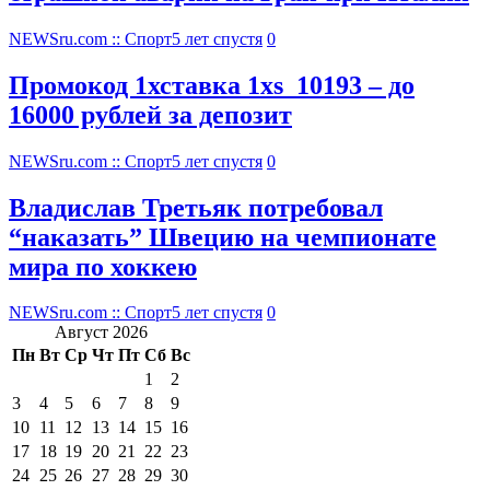
NEWSru.com :: Спорт
5 лет спустя
0
Промокод 1хставка 1xs_10193 – до
16000 рублей за депозит
NEWSru.com :: Спорт
5 лет спустя
0
Владислав Третьяк потребовал
“наказать” Швецию на чемпионате
мира по хоккею
NEWSru.com :: Спорт
5 лет спустя
0
Август 2026
Пн
Вт
Ср
Чт
Пт
Сб
Вс
1
2
3
4
5
6
7
8
9
10
11
12
13
14
15
16
17
18
19
20
21
22
23
24
25
26
27
28
29
30