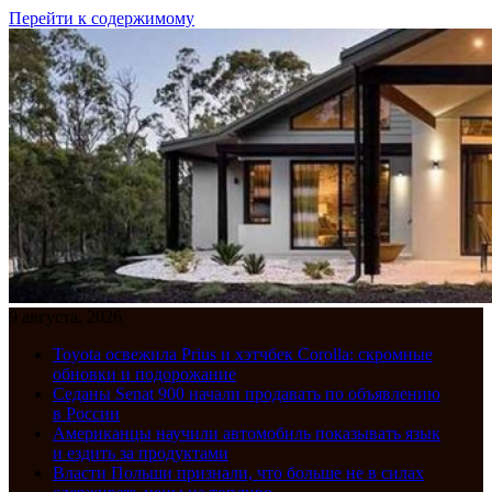
Перейти к содержимому
9 августа, 2026
Toyota освежила Prius и хэтчбек Corolla: скромные
обновки и подорожание
Седаны Senat 900 начали продавать по объявлению
в России
Американцы научили автомобиль показывать язык
и ездить за продуктами
Власти Польши признали, что больше не в силах