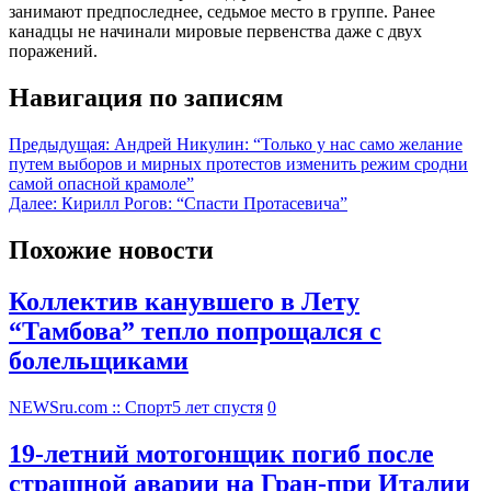
занимают предпоследнее, седьмое место в группе. Ранее
канадцы не начинали мировые первенства даже с двух
поражений.
Навигация по записям
Предыдущая:
Андрей Никулин: “Только у нас само желание
путем выборов и мирных протестов изменить режим сродни
самой опасной крамоле”
Далее:
Кирилл Рогов: “Спасти Протасевича”
Похожие новости
Коллектив канувшего в Лету
“Тамбова” тепло попрощался с
болельщиками
NEWSru.com :: Спорт
5 лет спустя
0
19-летний мотогонщик погиб после
страшной аварии на Гран-при Италии