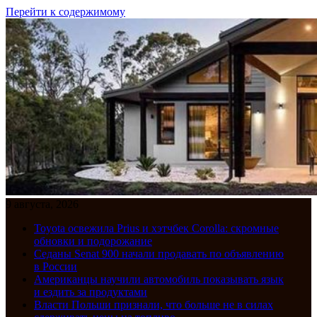
Перейти к содержимому
9 августа, 2026
Toyota освежила Prius и хэтчбек Corolla: скромные
обновки и подорожание
Седаны Senat 900 начали продавать по объявлению
в России
Американцы научили автомобиль показывать язык
и ездить за продуктами
Власти Польши признали, что больше не в силах