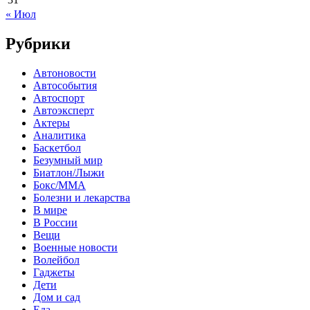
« Июл
Рубрики
Автоновости
Автособытия
Автоспорт
Автоэксперт
Актеры
Аналитика
Баскетбол
Безумный мир
Биатлон/Лыжи
Бокс/MMA
Болезни и лекарства
В мире
В России
Вещи
Военные новости
Волейбол
Гаджеты
Дети
Дом и сад
Еда