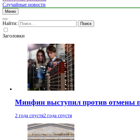
Случайные новости
Меню
Найти:
Заголовки
Минфин выступил против отмены пе
2 года спустя
2 года спустя