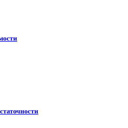
мости
остаточности