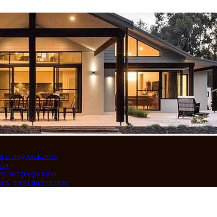
вки и подорожание
сии
ть за продуктами
ать цены на топливо