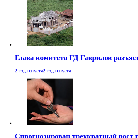
Глава комитета ГД Гаврилов разъяс
2 года спустя
2 года спустя
Спрогнозирован трехкратный рост 