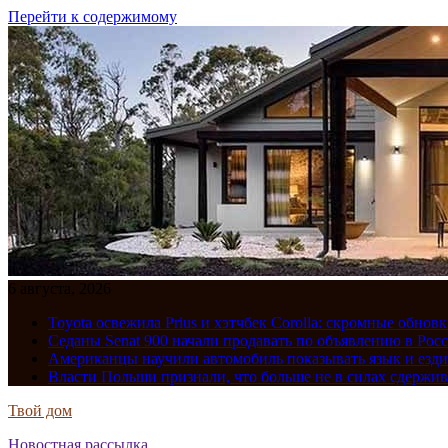
Перейти к содержимому
6 августа, 2026
Toyota освежила Prius и хэтчбек Corolla: скромные обно
Седаны Senat 900 начали продавать по объявлению в Рос
Американцы научили автомобиль показывать язык и езди
Власти Польши признали, что больше не в силах сдержив
Твой дом
Новостная рассылка