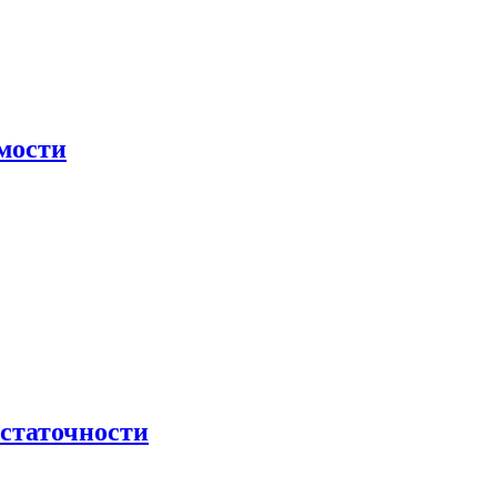
мости
остаточности