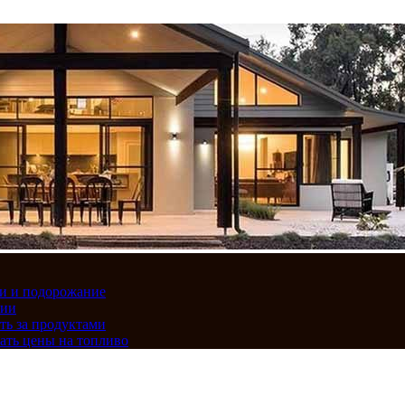
вки и подорожание
сии
ть за продуктами
ать цены на топливо