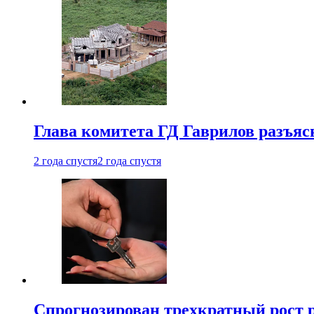
Глава комитета ГД Гаврилов разъяс
2 года спустя
2 года спустя
Спрогнозирован трехкратный рост 