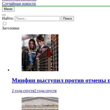
Случайные новости
Меню
Найти:
Заголовки
Минфин выступил против отмены пе
2 года спустя
2 года спустя