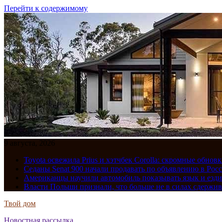
Перейти к содержимому
9 августа, 2026
Toyota освежила Prius и хэтчбек Corolla: скромные обно
Седаны Senat 900 начали продавать по объявлению в Рос
Американцы научили автомобиль показывать язык и езди
Власти Польши признали, что больше не в силах сдержив
Твой дом
Новостная рассылка