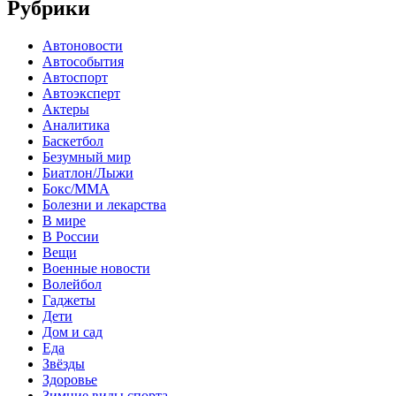
Рубрики
Автоновости
Автособытия
Автоспорт
Автоэксперт
Актеры
Аналитика
Баскетбол
Безумный мир
Биатлон/Лыжи
Бокс/MMA
Болезни и лекарства
В мире
В России
Вещи
Военные новости
Волейбол
Гаджеты
Дети
Дом и сад
Еда
Звёзды
Здоровье
Зимние виды спорта