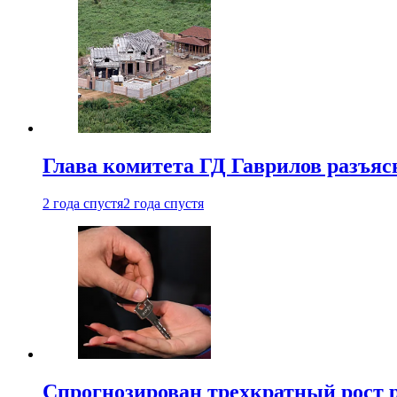
Глава комитета ГД Гаврилов разъяс
2 года спустя
2 года спустя
Спрогнозирован трехкратный рост 