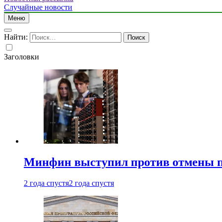
Случайные новости
Меню
Найти:
Заголовки
Минфин выступил против отмены пе
2 года спустя
2 года спустя