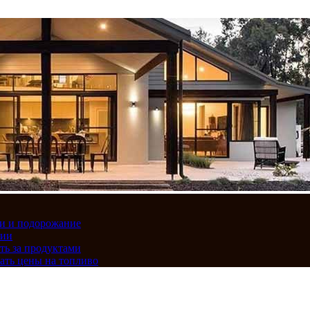
вки и подорожание
сии
ть за продуктами
ать цены на топливо