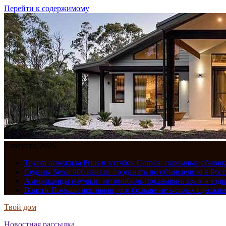
Перейти к содержимому
7 августа, 2026
Toyota освежила Prius и хэтчбек Corolla: скромные обно
Седаны Senat 900 начали продавать по объявлению в Рос
Американцы научили автомобиль показывать язык и езди
Власти Польши признали, что больше не в силах сдержив
Твой дом
Новостная рассылка