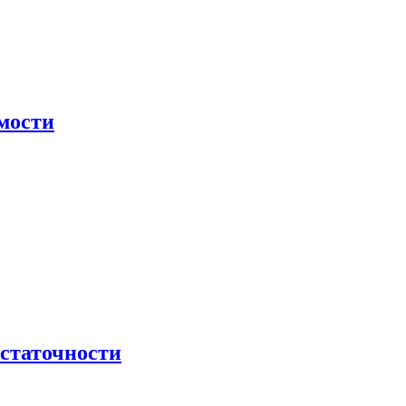
мости
остаточности