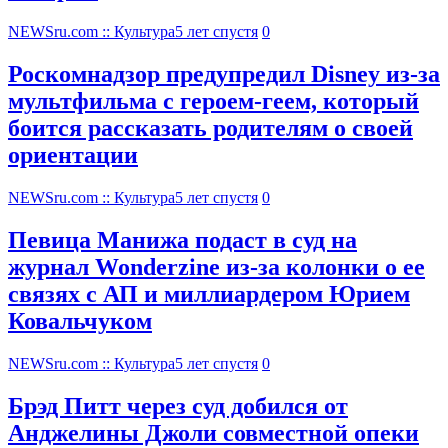
NEWSru.com :: Культура
5 лет спустя
0
Роскомнадзор предупредил Disney из-за
мультфильма c героем-геем, который
боится рассказать родителям о своей
ориентации
NEWSru.com :: Культура
5 лет спустя
0
Певица Манижа подаст в суд на
журнал Wonderzine из-за колонки о ее
связях с АП и миллиардером Юрием
Ковальчуком
NEWSru.com :: Культура
5 лет спустя
0
Брэд Питт через суд добился от
Анджелины Джоли совместной опеки