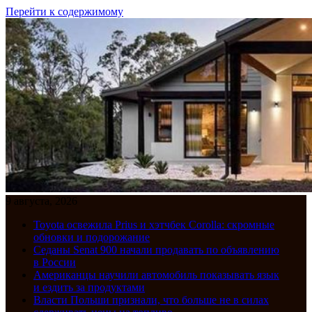
Перейти к содержимому
9 августа, 2026
Toyota освежила Prius и хэтчбек Corolla: скромные
обновки и подорожание
Седаны Senat 900 начали продавать по объявлению
в России
Американцы научили автомобиль показывать язык
и ездить за продуктами
Власти Польши признали, что больше не в силах