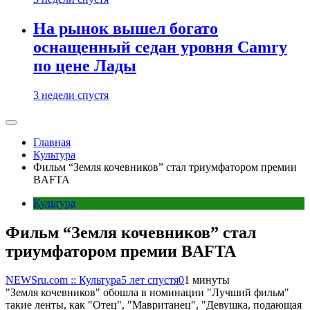
На рынок вышел богато
оснащенный седан уровня Camry
по цене Лады
3 недели спустя
Главная
Культура
Фильм “Земля кочевников” стал триумфатором премии
BAFTA
Культура
Фильм “Земля кочевников” стал
триумфатором премии BAFTA
NEWSru.com :: Культура
5 лет спустя
0
1 минуты
"Земля кочевников" обошла в номинации "Лучший фильм"
такие ленты, как "Отец", "Мавританец", "Девушка, подающая