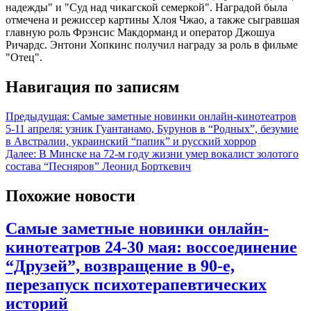
надежды" и "Суд над чикагской семеркой". Наградой была
отмечена и режиссер картины Хлоя Чжао, а также сыгравшая
главную роль Фрэнсис Макдорманд и оператор Джошуа
Ричардс. Энтони Хопкинс получил награду за роль в фильме
"Отец".
Навигация по записям
Предыдущая:
Самые заметные новинки онлайн-кинотеатров
5-11 апреля: узник Гуантанамо, Бурунов в “Родных”, безумие
в Австралии, украинский “папик” и русский хоррор
Далее:
В Минске на 72-м году жизни умер вокалист золотого
состава “Песняров” Леонид Борткевич
Похожие новости
Самые заметные новинки онлайн-
кинотеатров 24-30 мая: воссоединение
“Друзей”, возвращение в 90-е,
перезапуск психотерапевтических
историй