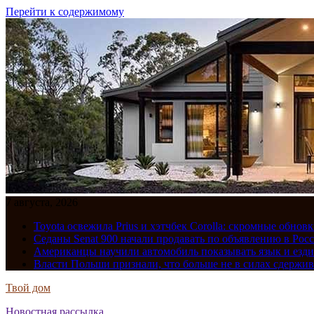
Перейти к содержимому
7 августа, 2026
Toyota освежила Prius и хэтчбек Corolla: скромные обно
Седаны Senat 900 начали продавать по объявлению в Рос
Американцы научили автомобиль показывать язык и езди
Власти Польши признали, что больше не в силах сдержив
Твой дом
Новостная рассылка