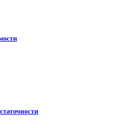
мости
остаточности