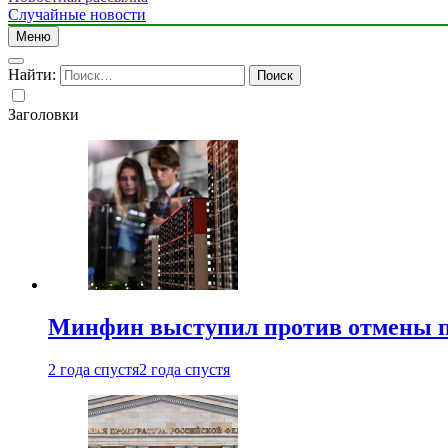
Случайные новости
Меню
Найти:
Заголовки
Минфин выступил против отмены пе
2 года спустя
2 года спустя