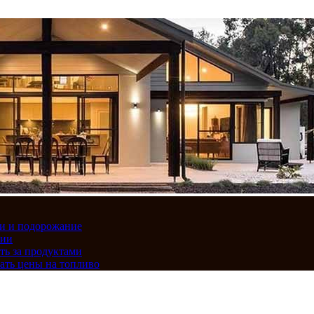
вки и подорожание
сии
ть за продуктами
ать цены на топливо