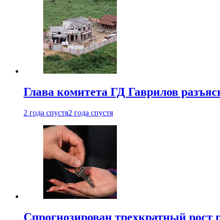
Глава комитета ГД Гаврилов разъяс
2 года спустя
2 года спустя
Спрогнозирован трехкратный рост 