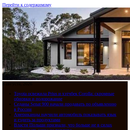
Перейти к содержимому
8 августа, 2026
Toyota освежила Prius и хэтчбек Corolla: скромные
обновки и подорожание
Седаны Senat 900 начали продавать по объявлению
в России
Американцы научили автомобиль показывать язык
и ездить за продуктами
Власти Польши признали, что больше не в силах