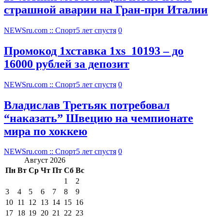
страшной аварии на Гран-при Италии
NEWSru.com :: Спорт
5 лет спустя
0
Промокод 1хставка 1xs_10193 – до
16000 рублей за депозит
NEWSru.com :: Спорт
5 лет спустя
0
Владислав Третьяк потребовал
“наказать” Швецию на чемпионате
мира по хоккею
NEWSru.com :: Спорт
5 лет спустя
0
Август 2026
Пн
Вт
Ср
Чт
Пт
Сб
Вс
1
2
3
4
5
6
7
8
9
10
11
12
13
14
15
16
17
18
19
20
21
22
23