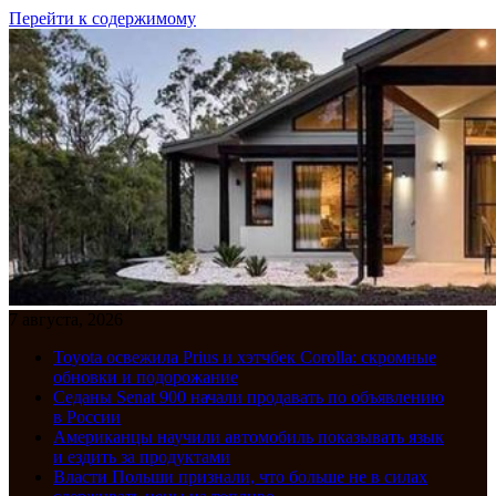
Перейти к содержимому
7 августа, 2026
Toyota освежила Prius и хэтчбек Corolla: скромные
обновки и подорожание
Седаны Senat 900 начали продавать по объявлению
в России
Американцы научили автомобиль показывать язык
и ездить за продуктами
Власти Польши признали, что больше не в силах