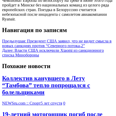
Чемпионат Европы по велоспорту на треке в июне этого года
пройдет в Минске без национальных команд из целого ряда
европейских стран. Поездка в Белоруссию считается
небезопасной после инцидента с самолетом авиакомпании
Ryanair.
Навигация по записям
Предыдущая:
Президент США заявил, что не видит смысла в
новых санкциях против “Северного потока-2”
Далее:
Власти США исключили Xiaomi из санкционного
списка Минобороны
Похожие новости
Коллектив канувшего в Лету
“Тамбова” тепло попрощался с
болельщиками
NEWSru.com :: Спорт
5 лет спустя
0
19-летний мотогонщик погиб после