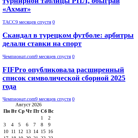
турнирной таблицы РПЛ, обыграв
«Ахмат»
ТАСС
9 месяцев спустя
0
Скандал в турецком футболе: арбитры
делали ставки на спорт
Чемпионат.com
9 месяцев спустя
0
FIFPro опубликовала расширенный
список символической сборной 2025
года
Чемпионат.com
9 месяцев спустя
0
Август 2026
Пн
Вт
Ср
Чт
Пт
Сб
Вс
1
2
3
4
5
6
7
8
9
10
11
12
13
14
15
16