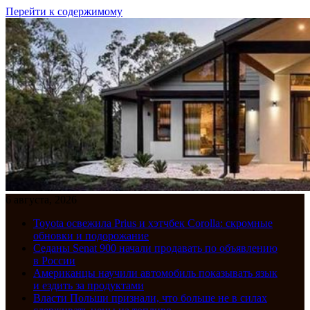
Перейти к содержимому
6 августа, 2026
Toyota освежила Prius и хэтчбек Corolla: скромные
обновки и подорожание
Седаны Senat 900 начали продавать по объявлению
в России
Американцы научили автомобиль показывать язык
и ездить за продуктами
Власти Польши признали, что больше не в силах