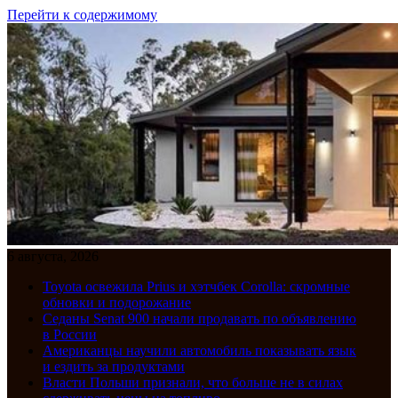
Перейти к содержимому
6 августа, 2026
Toyota освежила Prius и хэтчбек Corolla: скромные
обновки и подорожание
Седаны Senat 900 начали продавать по объявлению
в России
Американцы научили автомобиль показывать язык
и ездить за продуктами
Власти Польши признали, что больше не в силах