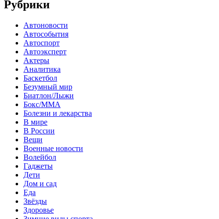
Рубрики
Автоновости
Автособытия
Автоспорт
Автоэксперт
Актеры
Аналитика
Баскетбол
Безумный мир
Биатлон/Лыжи
Бокс/MMA
Болезни и лекарства
В мире
В России
Вещи
Военные новости
Волейбол
Гаджеты
Дети
Дом и сад
Еда
Звёзды
Здоровье
Зимние виды спорта