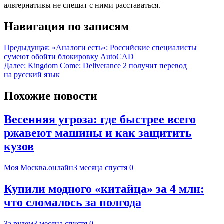
альтернативы не спешат с ними расставаться.
Навигация по записям
Предыдущая:
«Аналоги есть»: Российские специалисты
сумеют обойти блокировку AutoCAD
Далее:
Kingdom Come: Deliverance 2 получит перевод
на русский язык
Похожие новости
Весенняя угроза: где быстрее всего
ржавеют машины и как защитить
кузов
Моя Москва.онлайн
3 месяца спустя
0
Купили модного «китайца» за 4 млн:
что сломалось за полгода
За рулем
3 месяца спустя
0