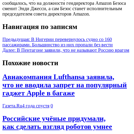
сообщалось, что на должности гендиректора Amazon Безоса
сменит Энди Джесси, а сам Безос станет исполнительным
председателем совета директоров Amazon.
Навигация по записям
Предыдущая:
В Нигерии перевернулось судно со 160
пассажирами. Большинство из них пропали без вести
Далее:
В Пентагоне заявили, что не называют Россию врагом
Похожие новости
Авиакомпания Lufthansa заявила,
что не вводила запрет на популярный
гаджет Apple в багаже
Газета.Ru
4 года спустя
0
Российские учёные придумали,
как сделать взгляд роботов умнее