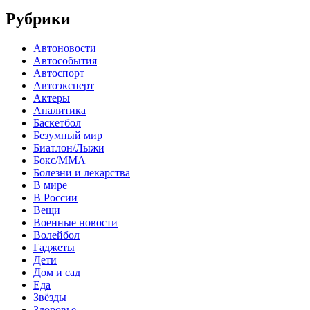
Рубрики
Автоновости
Автособытия
Автоспорт
Автоэксперт
Актеры
Аналитика
Баскетбол
Безумный мир
Биатлон/Лыжи
Бокс/MMA
Болезни и лекарства
В мире
В России
Вещи
Военные новости
Волейбол
Гаджеты
Дети
Дом и сад
Еда
Звёзды
Здоровье