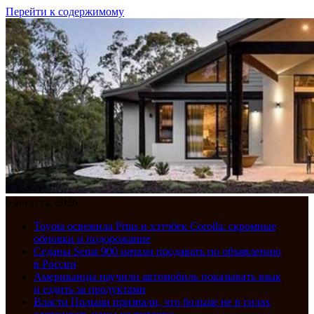
Перейти к содержимому
6 августа, 2026
Toyota освежила Prius и хэтчбек Corolla: скромные
обновки и подорожание
Седаны Senat 900 начали продавать по объявлению
в России
Американцы научили автомобиль показывать язык
и ездить за продуктами
Власти Польши признали, что больше не в силах