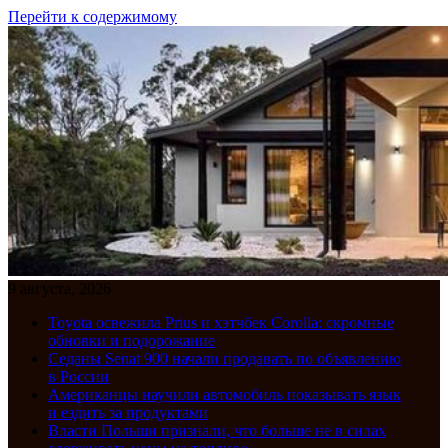
Перейти к содержимому
9 августа, 2026
Toyota освежила Prius и хэтчбек Corolla: скромные
обновки и подорожание
Седаны Senat 900 начали продавать по объявлению
в России
Американцы научили автомобиль показывать язык
и ездить за продуктами
Власти Польши признали, что больше не в силах