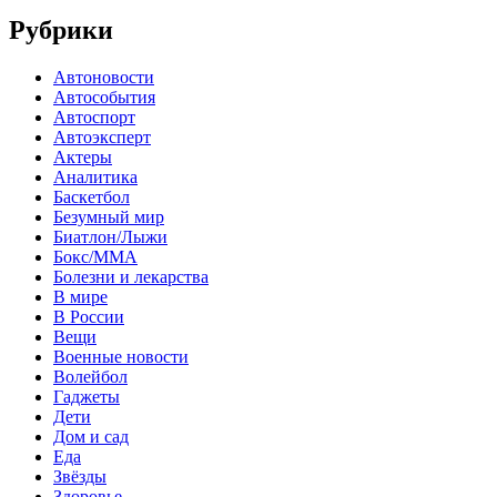
Рубрики
Автоновости
Автособытия
Автоспорт
Автоэксперт
Актеры
Аналитика
Баскетбол
Безумный мир
Биатлон/Лыжи
Бокс/MMA
Болезни и лекарства
В мире
В России
Вещи
Военные новости
Волейбол
Гаджеты
Дети
Дом и сад
Еда
Звёзды
Здоровье