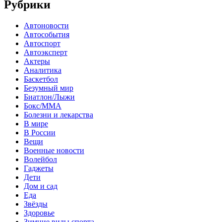
Рубрики
Автоновости
Автособытия
Автоспорт
Автоэксперт
Актеры
Аналитика
Баскетбол
Безумный мир
Биатлон/Лыжи
Бокс/MMA
Болезни и лекарства
В мире
В России
Вещи
Военные новости
Волейбол
Гаджеты
Дети
Дом и сад
Еда
Звёзды
Здоровье
Зимние виды спорта