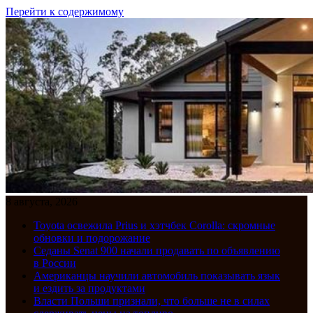
Перейти к содержимому
8 августа, 2026
Toyota освежила Prius и хэтчбек Corolla: скромные
обновки и подорожание
Седаны Senat 900 начали продавать по объявлению
в России
Американцы научили автомобиль показывать язык
и ездить за продуктами
Власти Польши признали, что больше не в силах