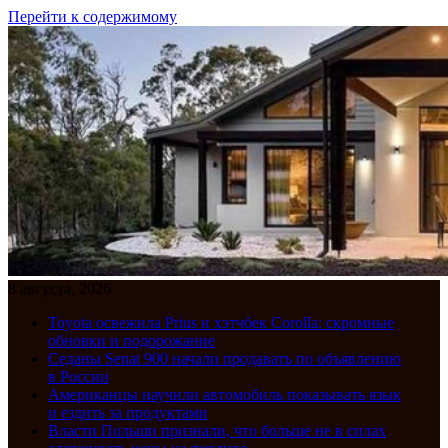
Перейти к содержимому
8 августа, 2026
Toyota освежила Prius и хэтчбек Corolla: скромные
обновки и подорожание
Седаны Senat 900 начали продавать по объявлению
в России
Американцы научили автомобиль показывать язык
и ездить за продуктами
Власти Польши признали, что больше не в силах