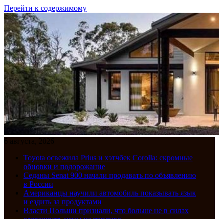
Перейти к содержимому
6 августа, 2026
Toyota освежила Prius и хэтчбек Corolla: скромные
обновки и подорожание
Седаны Senat 900 начали продавать по объявлению
в России
Американцы научили автомобиль показывать язык
и ездить за продуктами
Власти Польши признали, что больше не в силах