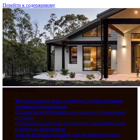
Перейти к содержимому
8 августа, 2026
Toyota освежила Prius и хэтчбек Corolla: скромные
обновки и подорожание
Седаны Senat 900 начали продавать по объявлению
в России
Американцы научили автомобиль показывать язык
и ездить за продуктами
Власти Польши признали, что больше не в силах