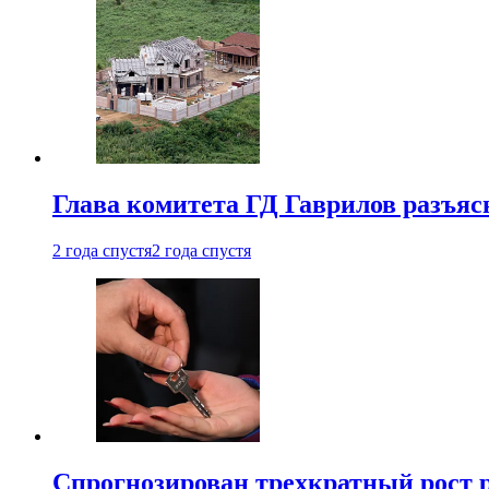
Глава комитета ГД Гаврилов разъяс
2 года спустя
2 года спустя
Спрогнозирован трехкратный рост 