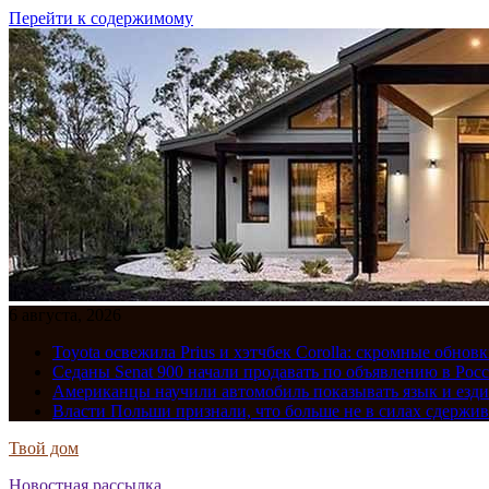
Перейти к содержимому
6 августа, 2026
Toyota освежила Prius и хэтчбек Corolla: скромные обно
Седаны Senat 900 начали продавать по объявлению в Рос
Американцы научили автомобиль показывать язык и езди
Власти Польши признали, что больше не в силах сдержив
Твой дом
Новостная рассылка