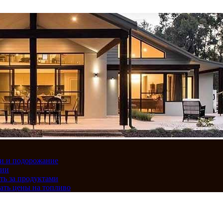
вки и подорожание
сии
ть за продуктами
ать цены на топливо