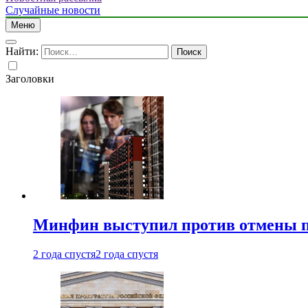
Случайные новости
Меню
Найти:
Заголовки
Минфин выступил против отмены пе
2 года спустя
2 года спустя