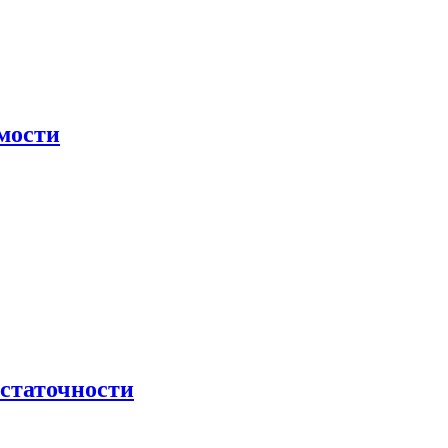
мости
остаточности