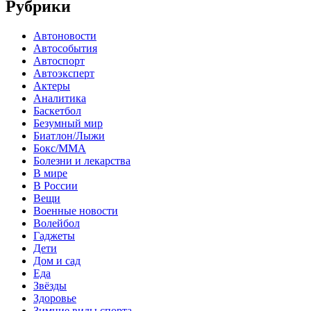
Рубрики
Автоновости
Автособытия
Автоспорт
Автоэксперт
Актеры
Аналитика
Баскетбол
Безумный мир
Биатлон/Лыжи
Бокс/MMA
Болезни и лекарства
В мире
В России
Вещи
Военные новости
Волейбол
Гаджеты
Дети
Дом и сад
Еда
Звёзды
Здоровье
Зимние виды спорта