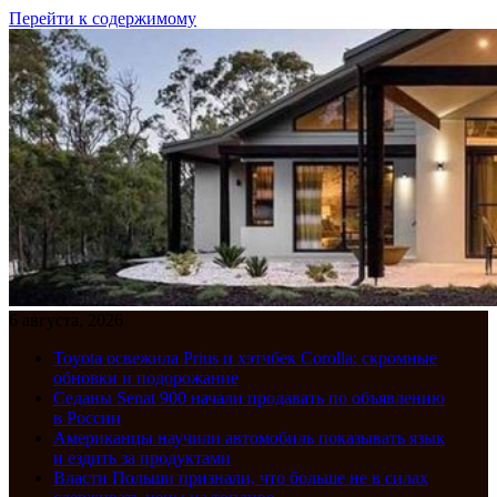
Перейти к содержимому
6 августа, 2026
Toyota освежила Prius и хэтчбек Corolla: скромные
обновки и подорожание
Седаны Senat 900 начали продавать по объявлению
в России
Американцы научили автомобиль показывать язык
и ездить за продуктами
Власти Польши признали, что больше не в силах