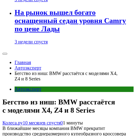
На рынок вышел богато
оснащенный седан уровня Camry
по цене Лады
3 недели спустя
Главная
Автоэксперт
Бегство из ниш: BMW расстаётся с моделями X4,
Z4 и 8 Series
Автоэксперт
Бегство из ниш: BMW расстаётся
с моделями X4, Z4 и 8 Series
Колеса.ру
10 месяцев спустя
0
1 минуты
В ближайшие месяцы компания BMW прекратит
производство среднеразмерного купеобразного кроссовера