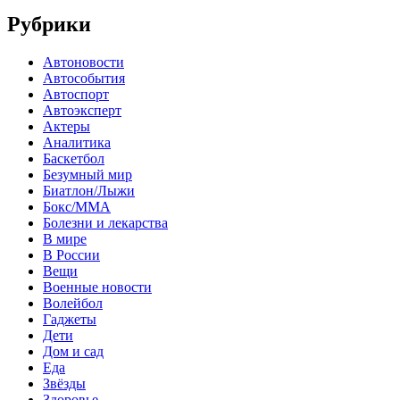
Рубрики
Автоновости
Автособытия
Автоспорт
Автоэксперт
Актеры
Аналитика
Баскетбол
Безумный мир
Биатлон/Лыжи
Бокс/MMA
Болезни и лекарства
В мире
В России
Вещи
Военные новости
Волейбол
Гаджеты
Дети
Дом и сад
Еда
Звёзды
Здоровье