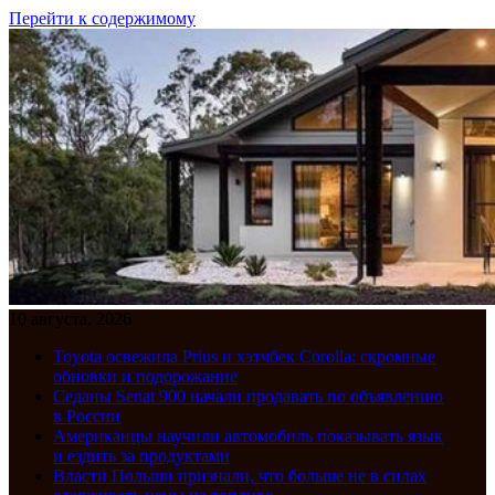
Перейти к содержимому
10 августа, 2026
Toyota освежила Prius и хэтчбек Corolla: скромные
обновки и подорожание
Седаны Senat 900 начали продавать по объявлению
в России
Американцы научили автомобиль показывать язык
и ездить за продуктами
Власти Польши признали, что больше не в силах