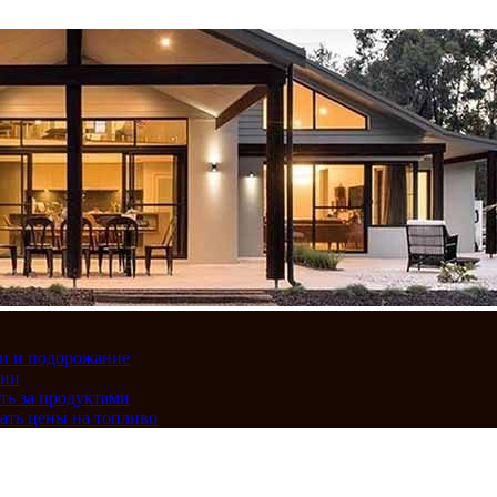
вки и подорожание
сии
ть за продуктами
ать цены на топливо