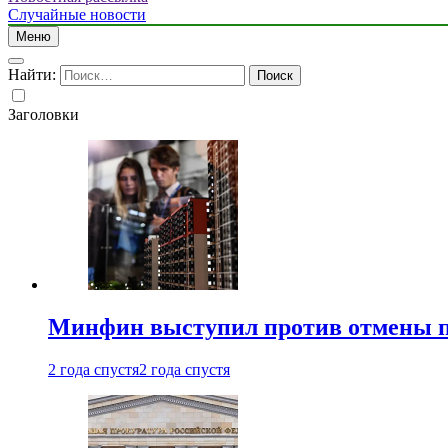
Случайные новости
Меню
Найти:
Заголовки
Минфин выступил против отмены пе
2 года спустя
2 года спустя