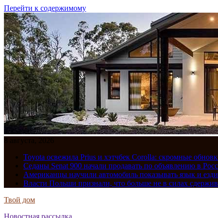
Перейти к содержимому
8 августа, 2026
Toyota освежила Prius и хэтчбек Corolla: скромные обно
Седаны Senat 900 начали продавать по объявлению в Рос
Американцы научили автомобиль показывать язык и езди
Власти Польши признали, что больше не в силах сдержив
Твой дом
Новостная рассылка