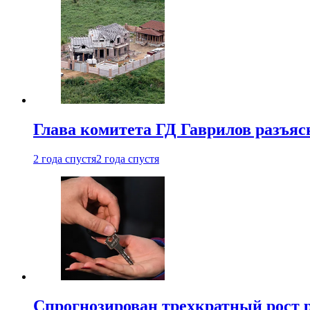
Глава комитета ГД Гаврилов разъяс
2 года спустя
2 года спустя
Спрогнозирован трехкратный рост 