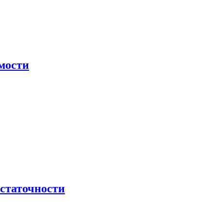
мости
остаточности