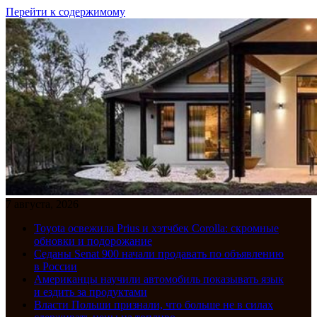
Перейти к содержимому
7 августа, 2026
Toyota освежила Prius и хэтчбек Corolla: скромные
обновки и подорожание
Седаны Senat 900 начали продавать по объявлению
в России
Американцы научили автомобиль показывать язык
и ездить за продуктами
Власти Польши признали, что больше не в силах