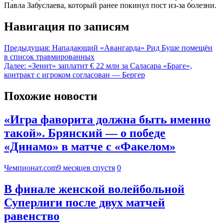
Павла Забуслаева, который ранее покинул пост из-за болезни.
Навигация по записям
Предыдущая:
Нападающий «Авангарда» Рид Буше помещён
в список травмированных
Далее:
«Зенит» заплатит € 22 млн за Саласара «Браге»,
контракт с игроком согласован — Бергер
Похожие новости
«Игра фаворита должна быть именно
такой». Брянский — о победе
«Динамо» в матче с «Факелом»
Чемпионат.com
9 месяцев спустя
0
В финале женской волейбольной
Суперлиги после двух матчей
равенство