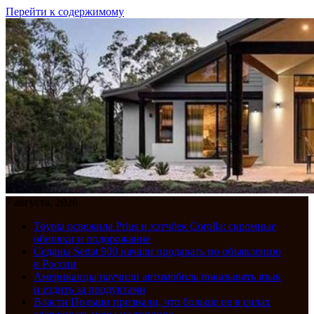
Перейти к содержимому
7 августа, 2026
Toyota освежила Prius и хэтчбек Corolla: скромные
обновки и подорожание
Седаны Senat 900 начали продавать по объявлению
в России
Американцы научили автомобиль показывать язык
и ездить за продуктами
Власти Польши признали, что больше не в силах