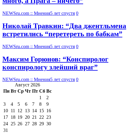
много, а Прага – ничего”
NEWSru.com :: Мнения
5 лет спустя
0
Николай Травкин: “Два джентльмена
встретились “перетереть по бабкам”
NEWSru.com :: Мнения
5 лет спустя
0
Максим Горюнов: “Конспиролог
конспирологу злейший враг”
NEWSru.com :: Мнения
5 лет спустя
0
Август 2026
Пн
Вт
Ср
Чт
Пт
Сб
Вс
1
2
3
4
5
6
7
8
9
10
11
12
13
14
15
16
17
18
19
20
21
22
23
24
25
26
27
28
29
30
31