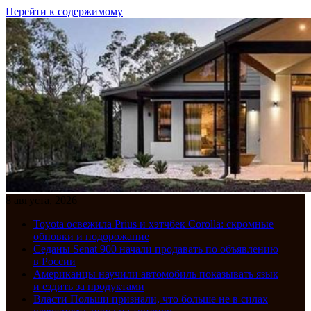
Перейти к содержимому
8 августа, 2026
Toyota освежила Prius и хэтчбек Corolla: скромные
обновки и подорожание
Седаны Senat 900 начали продавать по объявлению
в России
Американцы научили автомобиль показывать язык
и ездить за продуктами
Власти Польши признали, что больше не в силах