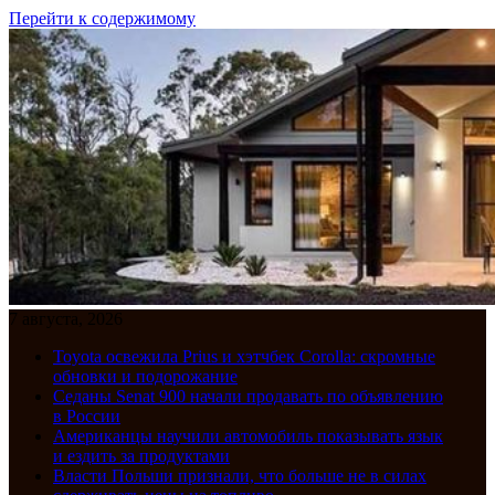
Перейти к содержимому
7 августа, 2026
Toyota освежила Prius и хэтчбек Corolla: скромные
обновки и подорожание
Седаны Senat 900 начали продавать по объявлению
в России
Американцы научили автомобиль показывать язык
и ездить за продуктами
Власти Польши признали, что больше не в силах