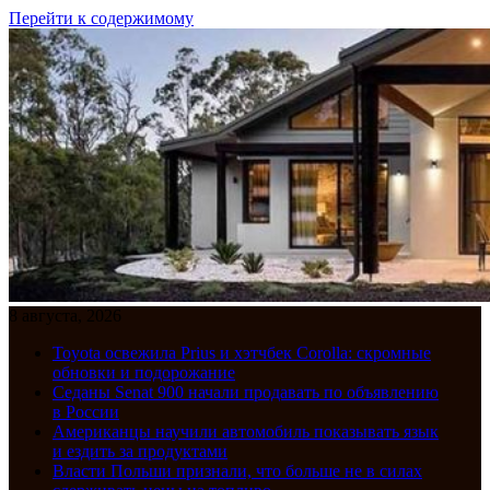
Перейти к содержимому
8 августа, 2026
Toyota освежила Prius и хэтчбек Corolla: скромные
обновки и подорожание
Седаны Senat 900 начали продавать по объявлению
в России
Американцы научили автомобиль показывать язык
и ездить за продуктами
Власти Польши признали, что больше не в силах