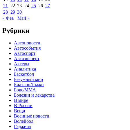
21
22
23
24
25
26
27
28
29
30
« Фев
Май »
Рубрики
Автоновости
Автособытия
Автоспорт
Автоэксперт
Актеры
Аналитика
Баскетбол
Безумный мир
Биатлон/Лыжи
Бокс/MMA
Болезни и лекарства
В мире
В России
Вещи
Военные новости
Волейбол
Гаджеты