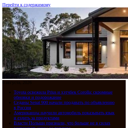
Перейти к содержимому
6 августа, 2026
Toyota освежила Prius и хэтчбек Corolla: скромные
обновки и подорожание
Седаны Senat 900 начали продавать по объявлению
в России
Американцы научили автомобиль показывать язык
и ездить за продуктами
Власти Польши признали, что больше не в силах