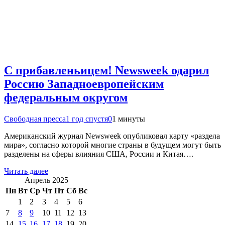
С прибавленьицем! Newsweek одарил
Россию Западноевропейским
федеральным округом
Свободная пресса
1 год спустя
0
1 минуты
Американский журнал Newsweek опубликовал карту «раздела
мира», согласно которой многие страны в будущем могут быть
разделены на сферы влияния США, России и Китая….
Читать далее
Апрель 2025
Пн
Вт
Ср
Чт
Пт
Сб
Вс
1
2
3
4
5
6
7
8
9
10
11
12
13
14
15
16
17
18
19
20