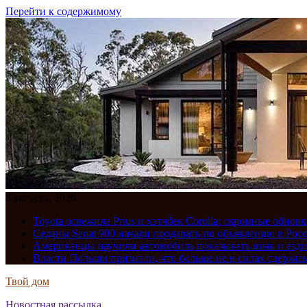
Перейти к содержимому
8 августа, 2026
Toyota освежила Prius и хэтчбек Corolla: скромные обно
Седаны Senat 900 начали продавать по объявлению в Рос
Американцы научили автомобиль показывать язык и езди
Власти Польши признали, что больше не в силах сдержив
Твой дом
Новостная рассылка