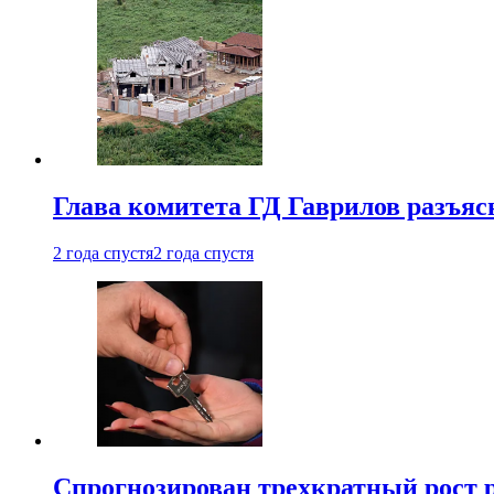
Глава комитета ГД Гаврилов разъяс
2 года спустя
2 года спустя
Спрогнозирован трехкратный рост 