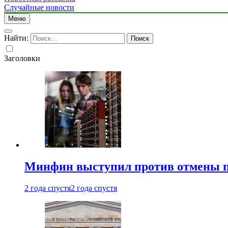
Случайные новости
Меню
Найти:
Заголовки
Минфин выступил против отмены пе
2 года спустя
2 года спустя