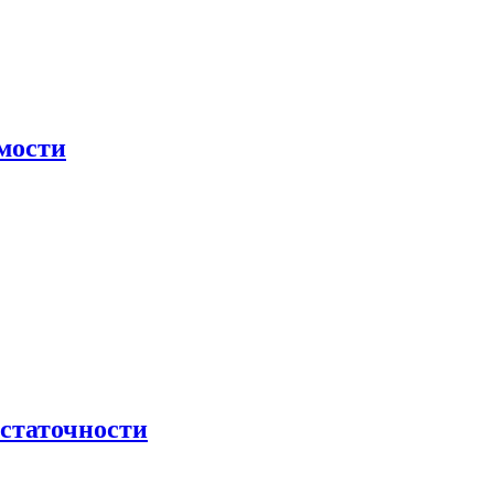
мости
остаточности