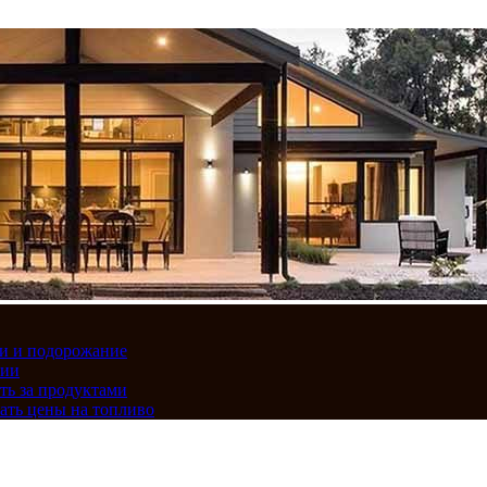
вки и подорожание
сии
ть за продуктами
ать цены на топливо